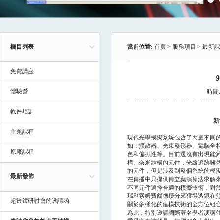
欄目列表
當前位置:
首頁
>
服務項目
>
最新課
免費講座
體驗營
時間:2
軟件培訓
新
主題課程
現代光學模擬系統包含了大量不同
如：擴散器、光束整形器、電腦全
原廠課程
色和偏振性等。目前還沒有出現能
構、奈米結構的元件，光線追跡雖
的元件，但是涉及到整個系統的模
最新發佈
在傳播中只提供傅立葉演算法求解
不同元件選擇合適的模擬技術，對
瑞利索姆費爾德積分來獲得透鏡在
超透鏡研討會的邀請函
關於多樣化的建模技術的全方位組
為此，特別邀請國際著名學者演講