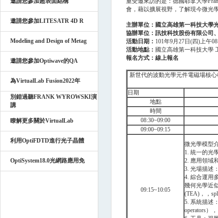
邀請您參加超表面結構
重受邀來訪的是：德國耶拿大學Fra
會，藉以擴展視野，了解現今微光
邀請您參加LITESATR 4D R
主辦單位：
國立高雄第一科技大學
協辦單位：訊技科技股份有限公司
Modeling and Design of Metag
活動日期：
101年9月27日(四)上午08:
活動地點：
國立高雄第一科技大學 工學
報名方式：
線上報名
邀請您參加Optiwave的QA
新世代的波動光學元件電磁場核心概念(Ele
為VirtualLab Fusion2022年
日期
別錯過聽FRANK WYROWSKI演
地點
講
時間
08:30~09:00
瞭解更多關於VirtualLab
09:00~09:15
利用OptiFDTD進行光子晶體
微光學模型
1. 統一的光
OptiSystem18.0光網路應用免
2. 應用領
3. 光場描
4. 綜合運
幾何光學近似(LPWA)
09:15~10:05
(TEA)，，
5. 系統描述
operator