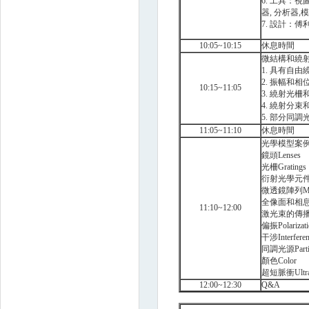
6. 工具：視圖, 流
器, 分析器,模
7. 設計：傅
10:05~10:15
休息時間
微結構和繞
1. 具有自
2. 振幅和
10:15~11:05
3. 繞射光
4. 繞射分
5. 部分同
11:05~11:10
休息時間
光學模型案
鏡頭Lenses
光柵Gratings
衍射光學元件Diffr
微透鏡陣列Micro
全像面和相息圖CG
11:10~12:00
激光束的傳播Lase
偏振Polarizati
干涉Interferen
同調光源Partiall
顏色Color
超短脈衝Ultrash
12:00~12:30
Q&A