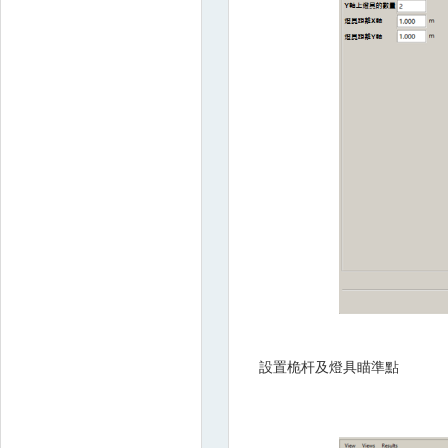
設置桅杆及燈具瞄準點