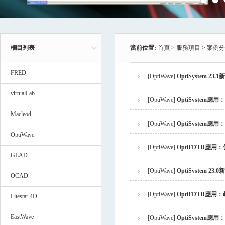
欄目列表
當前位置:
首頁
>
服務項目
>
案例分
FRED
[
OptiWave
]
OptiSystem 23
virtualLab
[
OptiWave
]
OptiSystem
Macleod
[
OptiWave
]
OptiSystem
OptiWave
[
OptiWave
]
OptiFDTD應用
GLAD
[
OptiWave
]
OptiSystem 23
OCAD
[
OptiWave
]
OptiFDTD應用
Litestar 4D
EastWave
[
OptiWave
]
OptiSystem