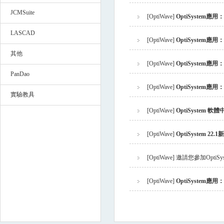
JCMSuite
[
OptiWave
]
OptiSystem
LASCAD
[
OptiWave
]
OptiSystem應
其他
[
OptiWave
]
OptiSystem
PanDao
[
OptiWave
]
OptiSystem應
實驗教具
[
OptiWave
]
OptiSystem 軟
[
OptiWave
]
OptiSystem 2
[
OptiWave
]
邀請您參加OptiSy
[
OptiWave
]
OptiSyste